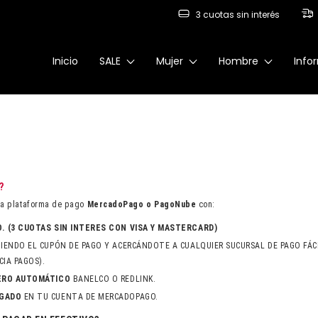
3 cuotas sin interés
Inicio
SALE
Mujer
Hombre
Info
?
la plataforma de pago
MercadoPago o PagoNube
con:
. (3 CUOTAS SIN INTERES CON VISA Y MASTERCARD)
IENDO EL CUPÓN DE PAGO Y ACERCÁNDOTE A CUALQUIER SUCURSAL DE PAGO FÁCI
IA PAGOS).
ERO AUTOMÁTICO
BANELCO O REDLINK.
RGADO
EN TU CUENTA DE MERCADOPAGO.