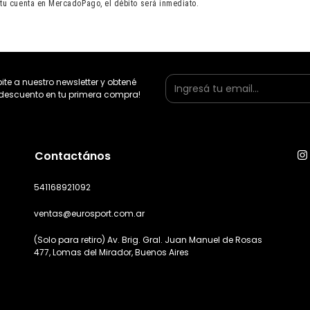
tu cuenta en MercadoPago, el débito será inmediato.
bite a nuestro newsletter y obtené
descuento en tu primera compra!
Contactános
541168921092
ventas@eurosport.com.ar
(Solo para retiro) Av. Brig. Gral. Juan Manuel de Rosas
477, Lomas del Mirador, Buenos Aires