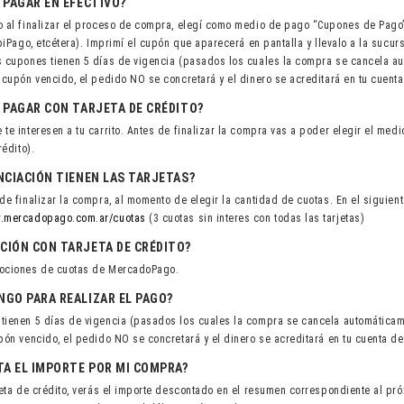
 PAGAR EN EFECTIVO?
o al finalizar el proceso de compra, elegí como medio de pago “Cupones de Pago
apiPago, etcétera). Imprimí el cupón que aparecerá en pantalla y llevalo a la sucu
s cupones tienen 5 días de vigencia (pasados los cuales la compra se cancela a
 cupón vencido, el pedido NO se concretará y el dinero se acreditará en tu cuen
 PAGAR CON TARJETA DE CRÉDITO?
te interesen a tu carrito. Antes de finalizar la compra vas a poder elegir el med
rédito).
NCIACIÓN TIENEN LAS TARJETAS?
de finalizar la compra, al momento de elegir la cantidad de cuotas. En el siguien
w.mercadopago.com.ar/cuotas
(3 cuotas sin interes con todas las tarjetas)
CIÓN CON TARJETA DE CRÉDITO?
mociones de cuotas de MercadoPago
.
GO PARA REALIZAR EL PAGO?
tienen 5 días de vigencia (pasados los cuales la compra se cancela automáticam
pón vencido, el pedido NO se concretará y el dinero se acreditará en tu cuenta 
TA EL IMPORTE POR MI COMPRA?
jeta de crédito, verás el importe descontado en el resumen correspondiente al próx