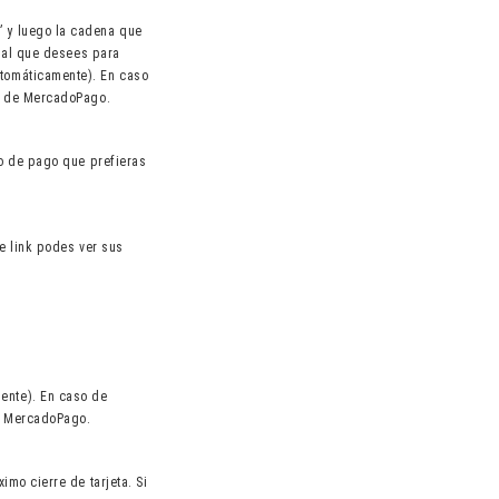
” y luego la cadena que
rsal que desees para
utomáticamente). En caso
ta de MercadoPago.
io de pago que prefieras
te link podes ver sus
ente). En caso de
de MercadoPago.
imo cierre de tarjeta. Si