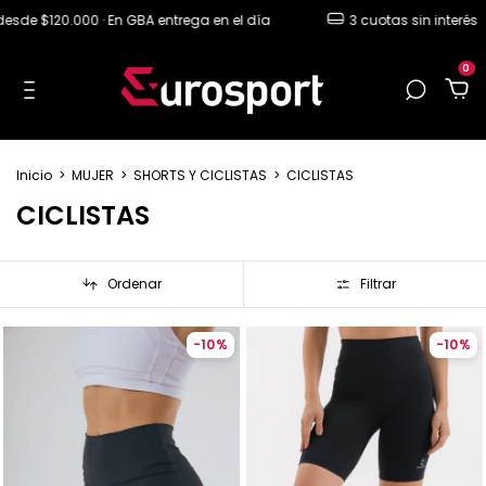
sde $120.000 · En GBA entrega en el día
3 cuotas sin interés
0
Inicio
>
MUJER
>
SHORTS Y CICLISTAS
>
CICLISTAS
CICLISTAS
Ordenar
Filtrar
-
10
%
-
10
%