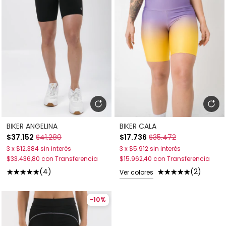
BIKER ANGELINA
BIKER CALA
$37.152
$41.280
$17.736
$35.472
3
x
$12.384
sin interés
3
x
$5.912
sin interés
$33.436,80
con
Transferencia
$15.962,40
con
Transferencia
(4)
(2)
Ver colores
-
10
%