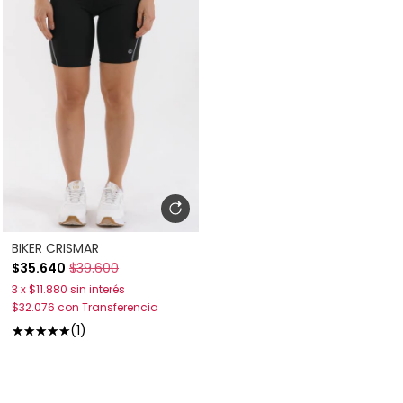
BIKER CRISMAR
$35.640
$39.600
3
x
$11.880
sin interés
$32.076
con
Transferencia
(1)