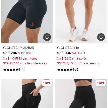
CICLISTA LY AMBAR
CICLISTA LILIA
$33.286
$36.984
$36.936
$41.040
3
x
$11.095,33
sin interés
3
x
$12.312
sin interés
$29.957,40
con
Transferencia
$33.242,40
con
Transferencia
(14)
(6)
-
10
%
-
10
%