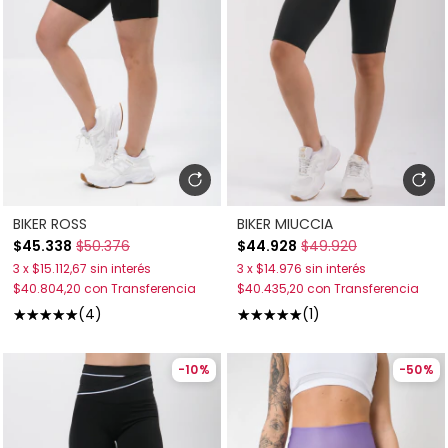
BIKER ROSS
BIKER MIUCCIA
$45.338
$50.376
$44.928
$49.920
3
x
$15.112,67
sin interés
3
x
$14.976
sin interés
$40.804,20
con
Transferencia
$40.435,20
con
Transferencia
(4)
(1)
-
10
%
-
50
%