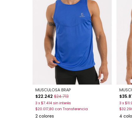
MUSCULOSA BRAP
MUSC
$22.242
$24.713
$35.8
3
x
$7.414
sin interés
3
x
$11.
$20.017,80
con
Transferencia
$32.29
2 colores
4 col