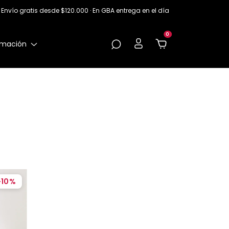
Envío gratis desde $120.000 · En GBA entrega en el día
0
rmación
-
10
%