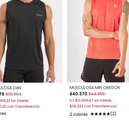
MUSCULOSA MIN OREGON
ULOSA DAN
$40.370
$44.856
78
$39.864
3
x
$13.456,67
sin interés
959,33
sin interés
$36.333
con
Transferencia
0,20
con
Transferencia
ores
(2)
2 colores