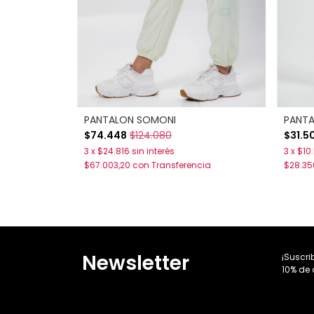
PANTALON SOMONI
PANTA
$74.448
$124.080
$31.5
3
x
$24.816
sin interés
3
x
$10
$67.003,20
con
Transferencia
$28.3
Newsletter
¡Suscri
10% de 