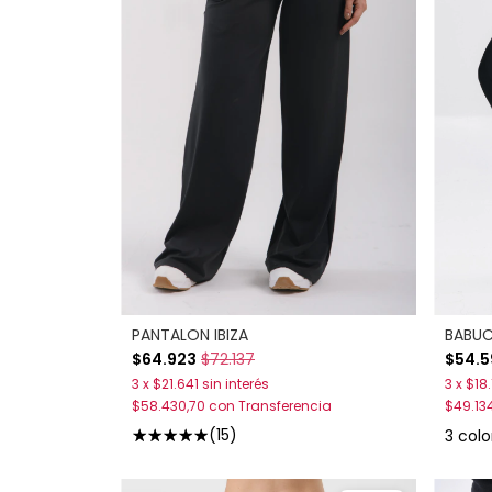
PANTALON IBIZA
BABUC
$64.923
$72.137
$54.5
3
x
$21.641
sin interés
3
x
$18
$58.430,70
con
Transferencia
$49.13
(15)
3 colo