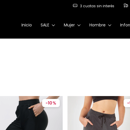
3 cuotas sin interés
Inicio
SALE
Mujer
Hombre
Info
-
10
%
-