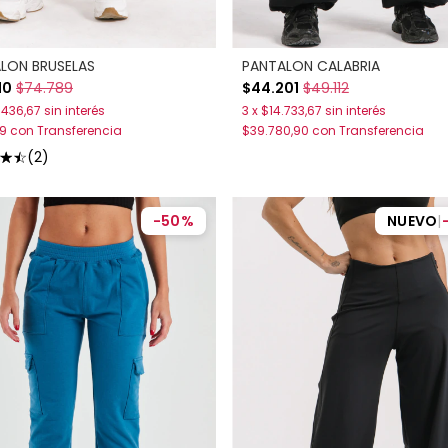
LON BRUSELAS
PANTALON CALABRIA
10
$74.789
$44.201
$49.112
.436,67
sin interés
3
x
$14.733,67
sin interés
79
con
Transferencia
$39.780,90
con
Transferencia
(2)
-
50
%
NUEVO
|