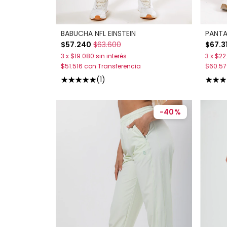
BABUCHA NFL EINSTEIN
PANTA
$57.240
$63.600
$67.3
3
x
$19.080
sin interés
3
x
$22
$51.516
con
Transferencia
$60.5
(1)
-
40
%