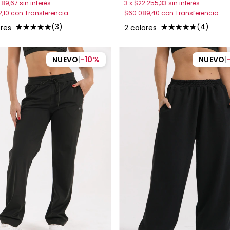
489,67
sin interés
3
x
$22.255,33
sin interés
2,10
con
Transferencia
$60.089,40
con
Transferencia
(3)
(4)
ores
2 colores
NUEVO
|
-
10
%
NUEVO
|