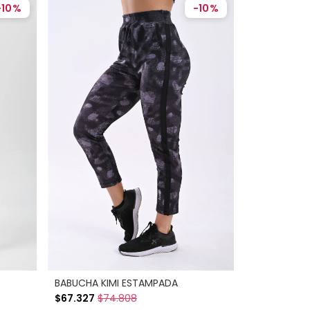
-
10
%
-
10
%
BABUCHA KIMI ESTAMPADA
$67.327
$74.808