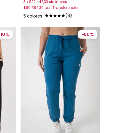
3
x
$22.442,33
sin interés
$60.594,30
con
Transferencia
(8)
5 colores
-
10
%
-
50
%