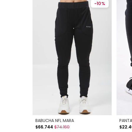
-
10
%
BABUCHA NFL MARA
PANTA
$66.744
$74.160
$22.4