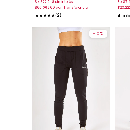
3
x
$22.248
sin interés
3
x
$7.
$60.069,60
con
Transferencia
$20.22
(2)
4 col
-
10
%