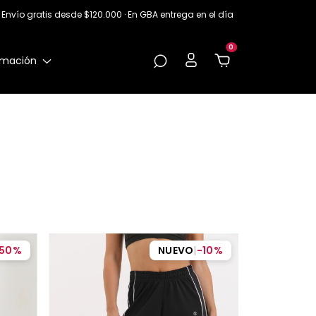
Envío gratis desde $120.000 · En GBA entrega en el día
0
rmación
50
%
NUEVO
|
-
10
%