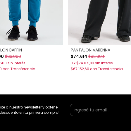
LON BAFFIN
PANTALON VARENNA
00
$63.000
$74.614
$82.904
.500
sin interés
3
x
$24.871,33
sin interés
50
con
Transferencia
$67.152,60
con
Transferencia
bite a nuestro newsletter y obtené
descuento en tu primera compra!