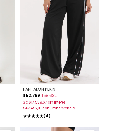
PANTALON PEKIN
$52.769
$58.632
3
x
$17.589,67
sin interés
$47.492,10
con
Transferencia
(4)