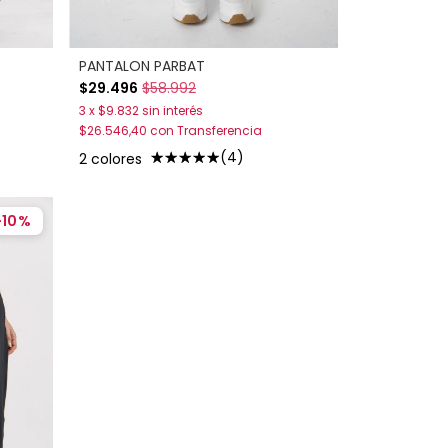
PANTALON PARBAT
$29.496
$58.992
3
x
$9.832
sin interés
$26.546,40
con
Transferencia
(4)
2 colores
-
10
%