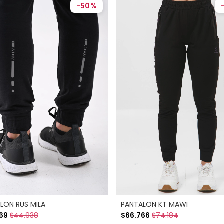
-
50
%
LON RUS MILA
PANTALON KT MAWI
69
$44.938
$66.766
$74.184