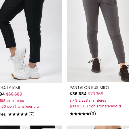
PANTALON RUS MILO
HA LY KIMI
$36.684
$73.368
94
$60.660
3
x
$12.228
sin interés
.198
sin interés
$33.015,60
con
Transferencia
4,60
con
Transferencia
(3)
(7)
res