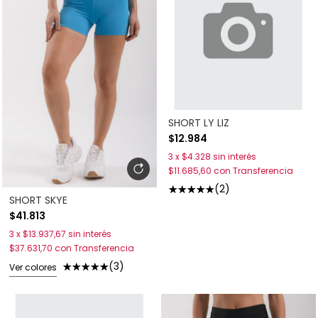
SHORT LY LIZ
$12.984
3
x
$4.328
sin interés
$11.685,60
con
Transferencia
(2)
SHORT SKYE
$41.813
3
x
$13.937,67
sin interés
$37.631,70
con
Transferencia
(3)
Ver colores