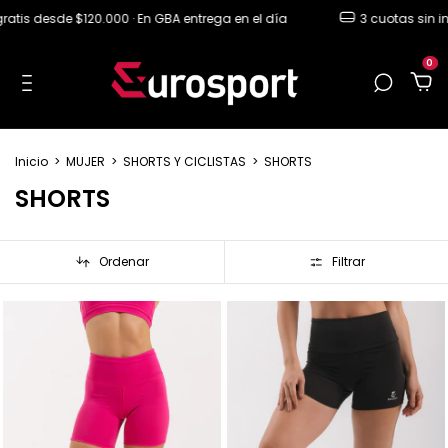
is desde $120.000 · En GBA entrega en el día
3 cuotas sin inter
0
Inicio
>
MUJER
>
SHORTS Y CICLISTAS
>
SHORTS
SHORTS
Ordenar
Filtrar