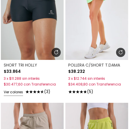
SHORT TRI HOLLY
POLLERA C/SHORT T.DAMA
$33.864
$38.232
3
x
$11.288
sin interés
3
x
$12.744
sin interés
$30.477,60
con
Transferencia
$34.408,80
con
Transferencia
(3)
(5)
Ver colores