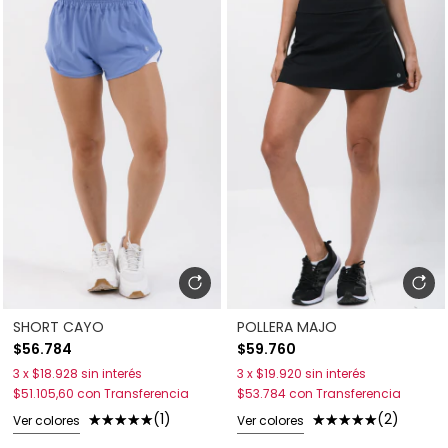
SHORT CAYO
POLLERA MAJO
$56.784
$59.760
3
x
$18.928
sin interés
3
x
$19.920
sin interés
$51.105,60
con
Transferencia
$53.784
con
Transferencia
(1)
(2)
Ver colores
Ver colores