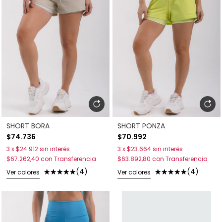
SHORT BORA
SHORT PONZA
$74.736
$70.992
3
x
$24.912
sin interés
3
x
$23.664
sin interés
$67.262,40
con
Transferencia
$63.892,80
con
Transferencia
(4)
(4)
Ver colores
Ver colores