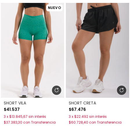
NUEVO
SHORT VILA
SHORT CRETA
$41.537
$67.476
3
x
$13.845,67
sin interés
3
x
$22.492
sin interés
$37.383,30
con
Transferencia
$60.728,40
con
Transferencia