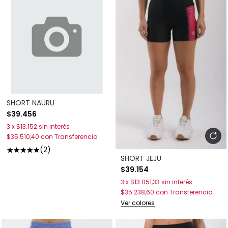
SHORT NAURU
$39.456
3
x
$13.152
sin interés
$35.510,40
con
Transferencia
(2)
SHORT JEJU
$39.154
3
x
$13.051,33
sin interés
$35.238,60
con
Transferencia
Ver colores