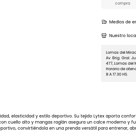
compra
Medios de e
Nuestro loca
Lomas del Mirado
Av. Brig. Gral.
477, Lomas del 
Horario de atenc
8 A 17.30 HS.
, elasticidad y estilo deportivo. Su tejido Lytex aporta confort
on cuello alto y mangas raglán asegura un calce moderno y func
rtivo, convirtiéndola en una prenda versátil para entrenar, abri