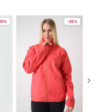
30
%
-
25
%