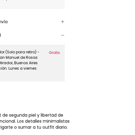
nvío
l
r (Solo para retiro) -
Gratis
 Juan Manuel de Rosas
Mirador, Buenos Aires
ión: Lunes a viernes:
 de segunda piel y libertad de
ional. Los detalles minimalistas
garte o sumar a tu outfit diario.