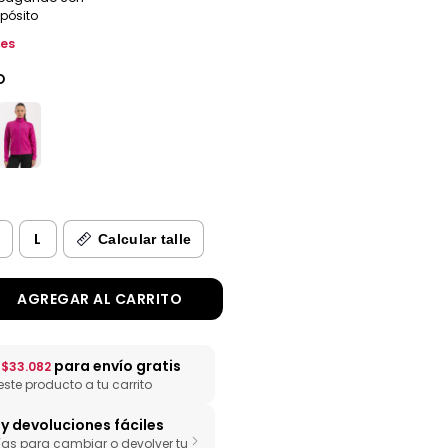
epósito
les
O
M
L
Calcular talle
n
para envío gratis
$33.082
te producto a tu carrito
y devoluciones fáciles
ías para cambiar o devolver tu