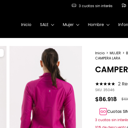
3 cuotas sin interés
Inicio
SALE
Mujer
Hombre
Info
%
Inicio
>
MUJER
>
CAMPERA LARA
CAMPER
2 R
SKU:
35046
$86.918
$10
Cuotas SI
3
cuotas sin inter
10% de descuento