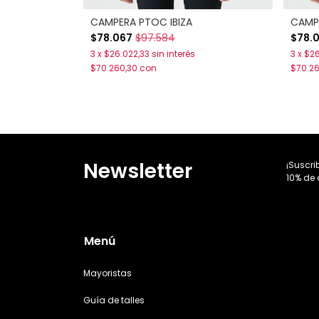
CAMPERA PTOC IBIZA
CAMPE
$78.067
$97.584
$78.
3
x
$26.022,33
sin interés
3
x
$26
$70.260,30
con
$70.2
Newsletter
¡Suscri
10% de 
Menú
Mayoristas
Guía de talles