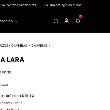
Envío gratis desde $120.000 · En GBA entrega en el día
0
rmación
BUZOS Y CAMPERAS
>
CAMPERAS
>
A LARA
eseñas
8.648
N interés con
DÉBITO
és de
$28.972,67
pagando con