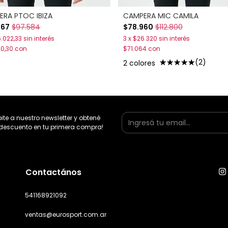
RA PTOC IBIZA
CAMPERA MIC CAMILA
067
$97.584
$78.960
$112.800
.022,33
sin interés
3
x
$26.320
sin interés
60,30
con
$71.064
con
(2)
2 colores
bite a nuestro newsletter y obtené
descuento en tu primera compra!
Contactános
541168921092
ventas@eurosport.com.ar