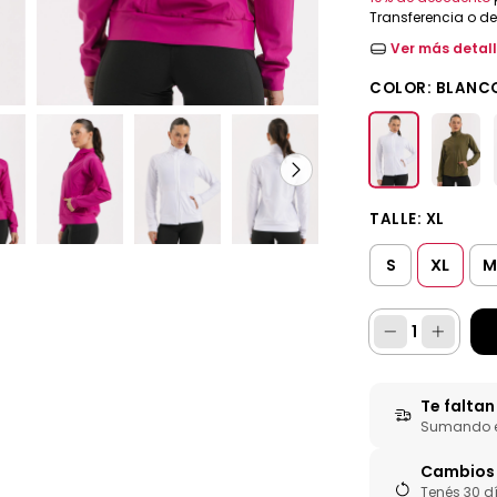
Transferencia o d
Ver más detal
COLOR:
BLANC
TALLE:
XL
XL
S
Te falta
Sumando es
Cambios 
Tenés 30 d