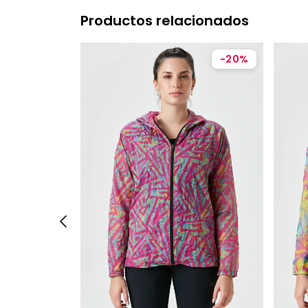
Productos relacionados
-
20
%
-
20
%