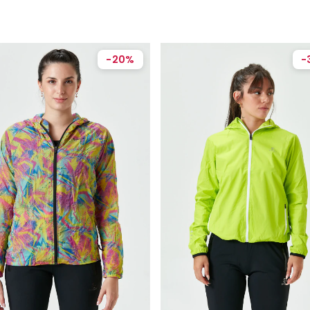
-
20
%
-