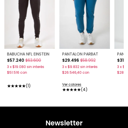
BABUCHA NFL EINSTEIN
PANTALON PARBAT
PANT
$57.240
$63.600
$29.496
$58.992
$31.
3
x
$19.080
sin interés
3
x
$9.832
sin interés
3
x
$1
$51.516
con
$26.546,40
con
$28.3
Ver colores
(1)
(4)
Newsletter