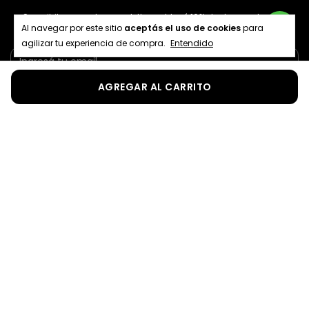
¡Suscribite a nuestro newsletter y obtené 10% de descuento en tu
Al navegar por este sitio
aceptás el uso de cookies
para
primera compra!
agilizar tu experiencia de compra.
Entendido
Menú
Contactános
Medios de pago