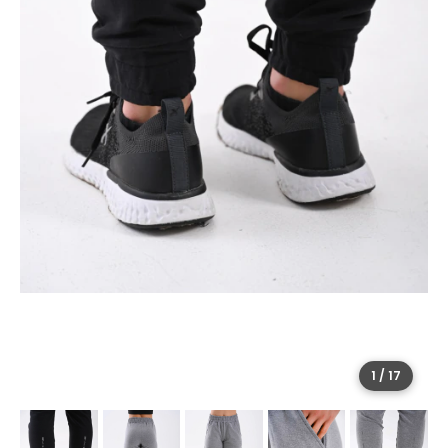
1
/
17