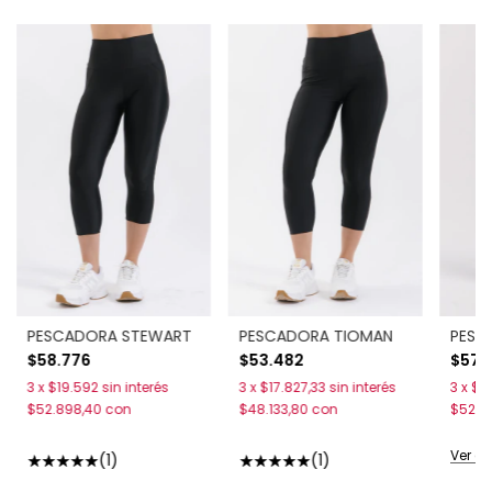
PESCADORA STEWART
PESCADORA TIOMAN
PESC
$58.776
$53.482
$57.
3
x
$19.592
sin interés
3
x
$17.827,33
sin interés
3
x
$19
$52.898,40
con
$48.133,80
con
$52.0
Ver co
(1)
(1)