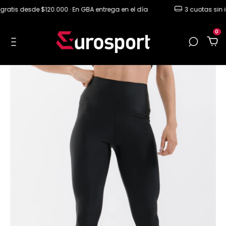
atis desde $120.000 · En GBA entrega en el día
3 cuotas sin int
0