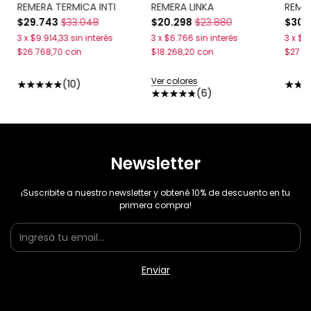
REMERA TERMICA INTI
REMERA LINKA
REME
$29.743
$33.048
$20.298
$23.880
$30.
3
x
$9.914,33
sin interés
3
x
$6.766
sin interés
3
x
$1
$26.768,70
con
$18.268,20
con
$27.7
Ver colores
(10)
(6)
Newsletter
¡Suscribite a nuestro newsletter y obtené 10% de descuento en tu
primera compra!