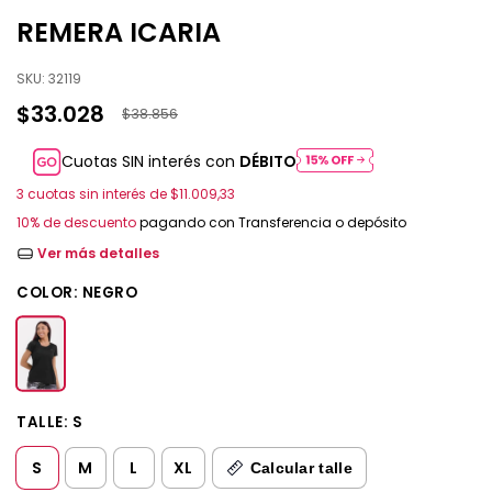
REMERA ICARIA
SKU:
32119
$33.028
$38.856
Cuotas SIN interés con
DÉBITO
3
cuotas sin interés de
$11.009,33
10% de descuento
pagando con Transferencia o depósito
Ver más detalles
COLOR:
NEGRO
TALLE:
S
S
M
L
XL
Calcular talle