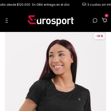
is desde $120.000 · En GBA entrega en el día
3 cuotas sin inter
0
-
15
%