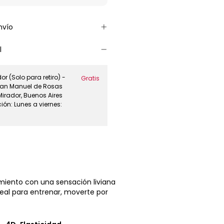
nvío
l
r (Solo para retiro) -
Gratis
 Juan Manuel de Rosas
Mirador, Buenos Aires
ión: Lunes a viernes:
miento con una sensación liviana
deal para entrenar, moverte por