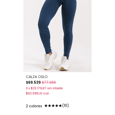
CALZA OSLO
$69.539
$77.266
3
x
$23.179,67
sin interés
$62.585,10
con
(10)
2 colores