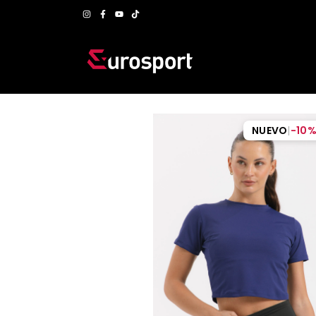
NUEVO
|
-
10