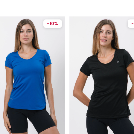
-
10
%
-