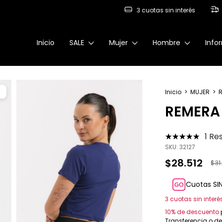
3 cuotas sin interés
Inicio
SALE
Mujer
Hombre
Info
%
Inicio
>
MUJER
>
REMERA
1 Re
SKU:
32127
$28.512
$31
Cuotas SI
3
cuotas sin inter
10% de descuento
Transferencia o d