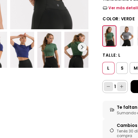
Ver más detal
COLOR:
VERDE
TALLE:
L
L
S
M
Te falta
Sumando es
Cambios 
Tenés 30 d
compra