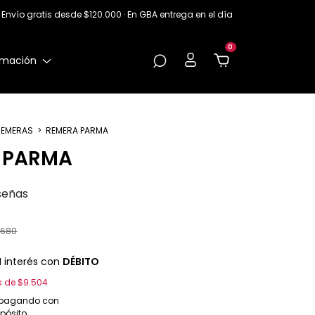
Envío gratis desde $120.000 · En GBA entrega en el día
0
rmación
REMERAS
>
REMERA PARMA
 PARMA
señas
.680
N interés con
DÉBITO
és de
$9.504
pagando con
epósito