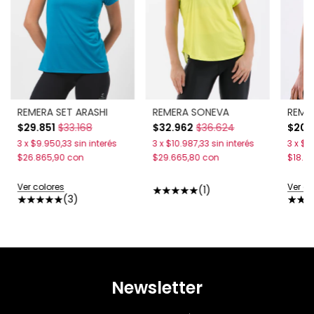
REMERA SET ARASHI
REMERA SONEVA
REMER
$29.851
$33.168
$32.962
$36.624
$20.
3
x
$9.950,33
sin interés
3
x
$10.987,33
sin interés
3
x
$6
$26.865,90
con
$29.665,80
con
$18.2
Ver colores
Ver co
(1)
(3)
Newsletter