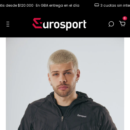
 desde $120.000 · En GBA entrega en el día
3 cuotas sin interés
0