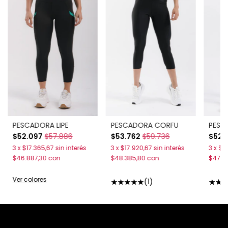
PESCADORA LIPE
PESCADORA CORFU
PESC
$52.097
$57.886
$53.762
$59.736
$52.
3
x
$17.365,67
sin interés
3
x
$17.920,67
sin interés
3
x
$17
$46.887,30
con
$48.385,80
con
$47.6
Ver colores
(1)