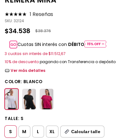
1 Reseñas
SKU:
32124
$34.538
$38.376
Cuotas SIN interés con
DÉBITO
3
cuotas sin interés de
$11.512,67
10% de descuento
pagando con Transferencia o depósito
Ver más detalles
COLOR:
BLANCO
TALLE:
S
S
M
L
XL
Calcular talle