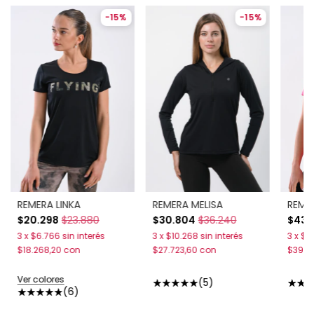
-
15
%
-
15
%
REMERA LINKA
REMERA MELISA
REMER
$20.298
$23.880
$30.804
$36.240
$43.
3
x
$6.766
sin interés
3
x
$10.268
sin interés
3
x
$14
$18.268,20
con
$27.723,60
con
$39.0
Ver colores
(5)
(6)