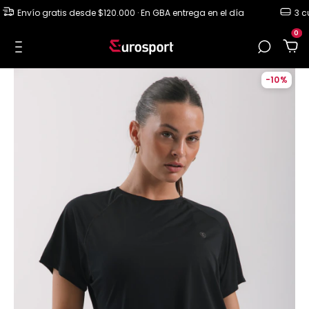
Envío gratis desde $120.000 · En GBA entrega en el día
3 cuot
0
-
10
%